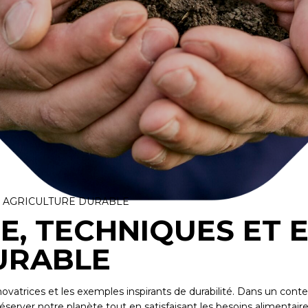
E AGRICULTURE DURABLE
E, TECHNIQUES ET 
URABLE
 novatrices et les exemples inspirants de durabilité. Dans un con
erver notre planète tout en satisfaisant les besoins alimentaires